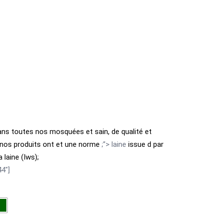
 dans toutes nos mosquées et
sain,
de qualité et
nos produits ont
et une norme
;”> laine
issue d par
 laine (Iws);
4″]