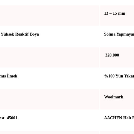
13 – 15 mm
Yüksek Reaktif Boya
Solma Yapmayan
320.000
mış İlmek
%100 Yün Yıkan
Woolmark
st. 45001
AACHEN Halı En