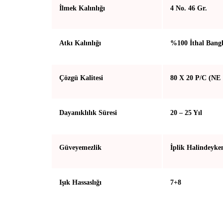
İlmek Kalınlığı
4 No. 46 Gr.
Atkı Kalınlığı
%100 İthal Bangl
Çözgü Kalitesi
80 X 20 P/C (NE 
Dayanıklılık Süresi
20 – 25 Yıl
Güveyemezlik
İplik Halindeyke
Işık Hassaslığı
7+8