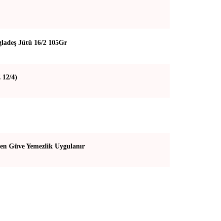
ladeş Jütü 16/2 105Gr
 12/4)
en Güve Yemezlik Uygulanır