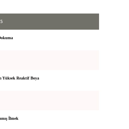
 5
 Dokuma
 Yüksek Reaktif Boya
mış İlmek