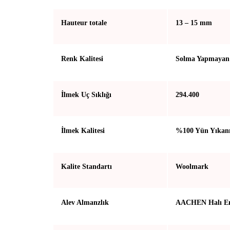
Hauteur totale
13 – 15 mm
Renk Kalitesi
Solma Yapmayan 
İlmek Uç Sıklığı
294.400
İlmek Kalitesi
%100 Yün Yıkan
Kalite Standartı
Woolmark
Alev Almanzlık
AACHEN Halı En