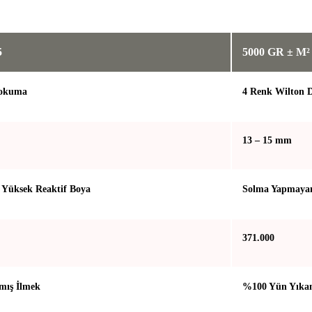
5
5000 GR ± M²
Dokuma
4 Renk Wilton
13 – 15 mm
Yüksek Reaktif Boya
Solma Yapmayan
371.000
mış İlmek
%100 Yün Yıkan