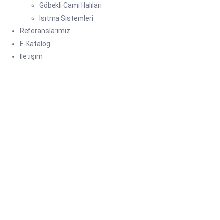
Göbekli Cami Halıları
Isıtma Sistemleri
Referanslarımız
E-Katalog
İletişim