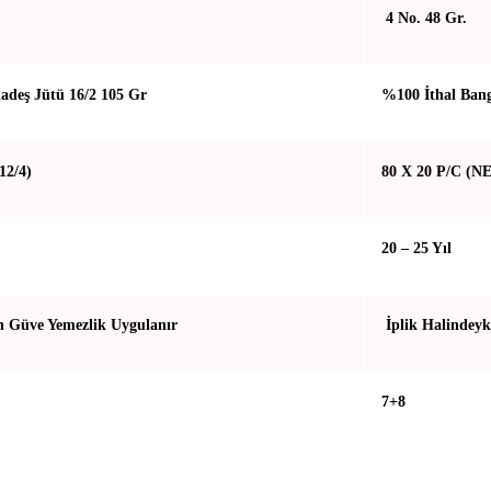
4 No. 48 Gr.
adeş Jütü 16/2 105 Gr
%100 İthal Bang
12/4)
80 X 20 P/C (NE
20 – 25 Yıl
n Güve Yemezlik Uygulanır
İplik Halindeyk
7+8