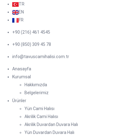
TR
EN
FR
+90 (216) 461 4545
+90 (850) 309 45 78
info@tavuscamihalisi.com.tr
Anasayfa
Kurumsal
Hakkımızda
Belgelerimiz
Ürünler
Yün Cami Halısı
Akrilik Cami Halısı
Akrilik Duvardan Duvara Halı
Yün Duvardan Duvara Halı