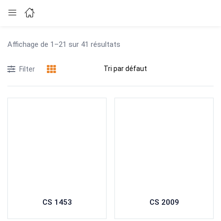
Login
Affichage de 1–21 sur 41 résultats
Enter your username and password to login.
Filter
Remember me
Lost password?
CS 1453
CS 2009