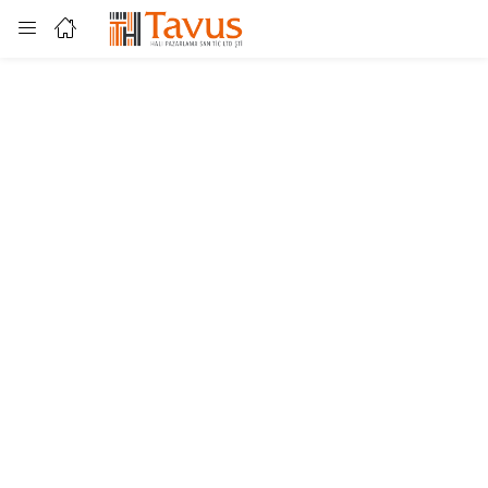
Login
Enter your username and password to login.
Remember me
Lost password?