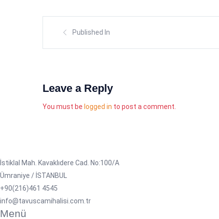
Published In
Leave a Reply
You must be
logged in
to post a comment.
İstiklal Mah. Kavaklıdere Cad. No:100/A
Ümraniye / İSTANBUL
+90(216)461 4545
info@tavuscamihalisi.com.tr
Menü