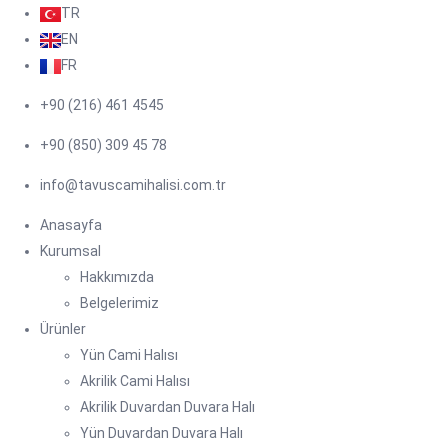
TR
EN
FR
+90 (216) 461 4545
+90 (850) 309 45 78
info@tavuscamihalisi.com.tr
Anasayfa
Kurumsal
Hakkımızda
Belgelerimiz
Ürünler
Yün Cami Halısı
Akrilik Cami Halısı
Akrilik Duvardan Duvara Halı
Yün Duvardan Duvara Halı