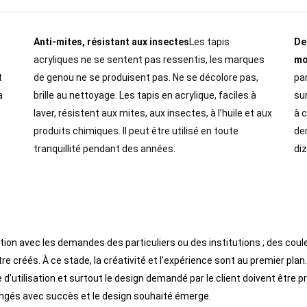
Anti-mites, résistant aux insectes
Les tapis
De
acryliques ne se sentent pas ressentis, les marques
mo
t
de genou ne se produisent pas. Ne se décolore pas,
par
a
brille au nettoyage. Les tapis en acrylique, faciles à
su
laver, résistent aux mites, aux insectes, à l’huile et aux
à 
produits chimiques. Il peut être utilisé en toute
de
tranquillité pendant des années.
di
ion avec les demandes des particuliers ou des institutions ; des coul
re créés. À ce stade, la créativité et l’expérience sont au premier plan
 d’utilisation et surtout le design demandé par le client doivent être p
ngés avec succès et le design souhaité émerge.