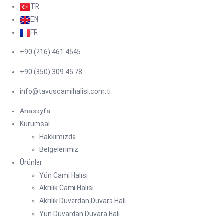
TR
EN
FR
+90 (216) 461 4545
+90 (850) 309 45 78
info@tavuscamihalisi.com.tr
Anasayfa
Kurumsal
Hakkımızda
Belgelerimiz
Ürünler
Yün Cami Halısı
Akrilik Cami Halısı
Akrilik Duvardan Duvara Halı
Yün Duvardan Duvara Halı