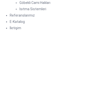
Göbekli Cami Halıları
Isıtma Sistemleri
Referanslarımız
E-Katalog
İletişim