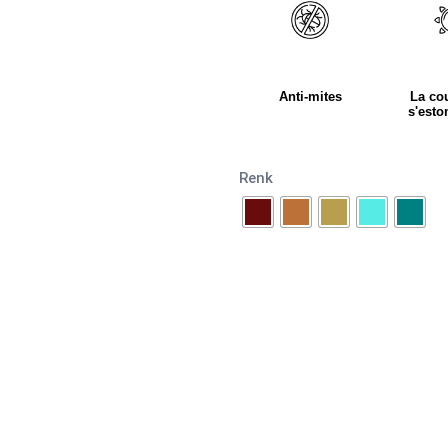
Anti-mites
La co
s'est
Renk