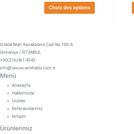
Choix des options
İstiklal Mah. Kavaklıdere Cad. No:100/A
Ümraniye / İSTANBUL
+90(216)461 4545
info@tavuscamihalisi.com.tr
Menü
Anasayfa
Hakkımızda
Ürünler
Referanslarımız
İletişim
Ürünlerimiz