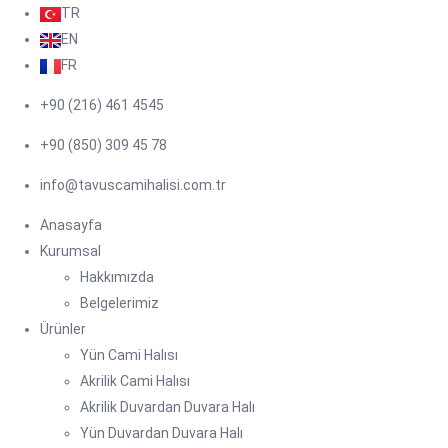
TR
EN
FR
+90 (216) 461 4545
+90 (850) 309 45 78
info@tavuscamihalisi.com.tr
Anasayfa
Kurumsal
Hakkımızda
Belgelerimiz
Ürünler
Yün Cami Halısı
Akrilik Cami Halısı
Akrilik Duvardan Duvara Halı
Yün Duvardan Duvara Halı