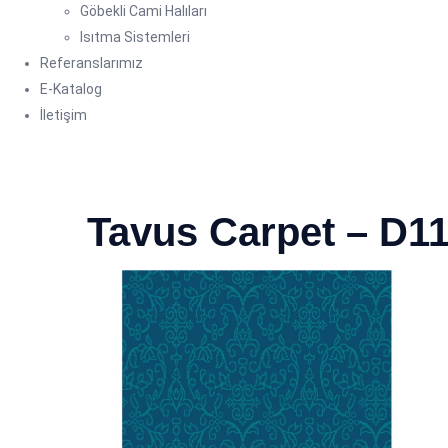
Göbekli Cami Halıları
Isıtma Sistemleri
Referanslarımız
E-Katalog
İletişim
Tavus Carpet – D1