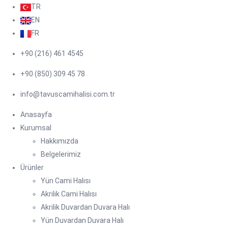
TR
EN
FR
+90 (216) 461 4545
+90 (850) 309 45 78
info@tavuscamihalisi.com.tr
Anasayfa
Kurumsal
Hakkımızda
Belgelerimiz
Ürünler
Yün Cami Halısı
Akrilik Cami Halısı
Akrilik Duvardan Duvara Halı
Yün Duvardan Duvara Halı