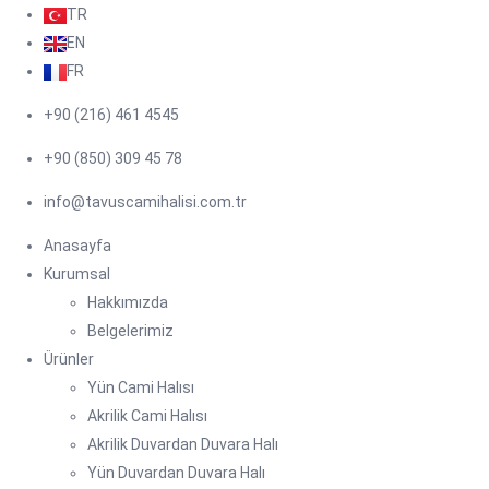
TR
EN
FR
+90 (216) 461 4545
+90 (850) 309 45 78
info@tavuscamihalisi.com.tr
Anasayfa
Kurumsal
Hakkımızda
Belgelerimiz
Ürünler
Yün Cami Halısı
Akrilik Cami Halısı
Akrilik Duvardan Duvara Halı
Yün Duvardan Duvara Halı