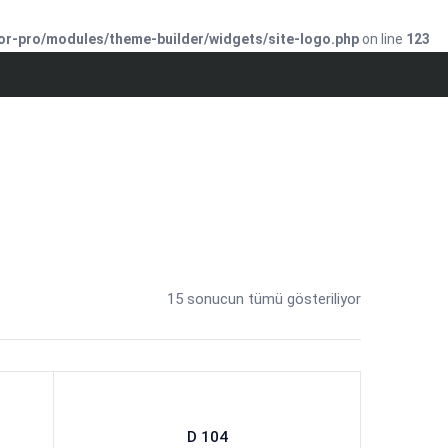
or-pro/modules/theme-builder/widgets/site-logo.php
on line
123
15 sonucun tümü gösteriliyor
D 104