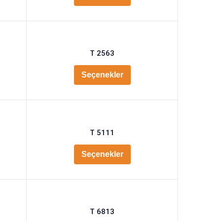
T 2563
Seçenekler
T 5111
Seçenekler
T 6813