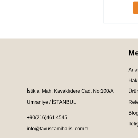
M
Ana
Hak
İstiklal Mah. Kavaklıdere Cad. No:100/A
Ürün
Ümraniye / İSTANBUL
Refe
Blo
+90(216)461 4545
İlet
info@tavuscamihalisi.com.tr