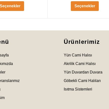
Seçenekler
Seçenekler
enü
Ürünlerimiz
sayfa
Yün Cami Halısı
kımızda
Akrilik Cami Halısı
ler
Yün Duvardan Duvara
ranslarımız
Göbekli Cami Halıları
g
Isıtma Sistemleri
işim