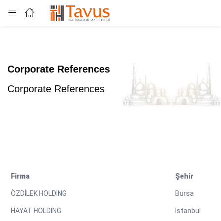
Login
Enter your username and password to login.
Corporate References
Corporate References
Remember me
Lost password?
Firma
Şehir
ÖZDİLEK HOLDİNG
Bursa
HAYAT HOLDİNG
İstanbul