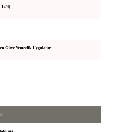
 12/4)
en Güve Yemezlik Uygulanır
 5
 Dokuma