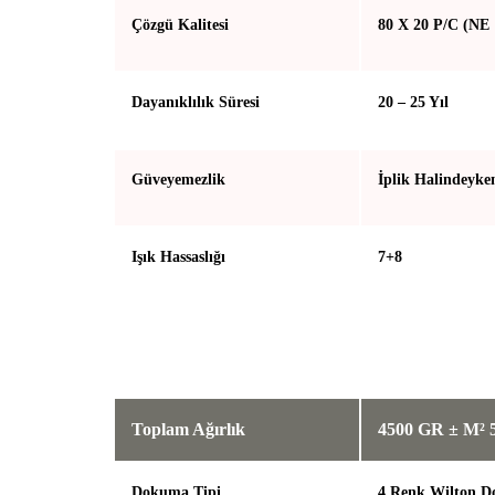
Çözgü Kalitesi
80 X 20 P/C (NE 
Dayanıklılık Süresi
20 – 25 Yıl
Güveyemezlik
İplik Halindeyke
Işık Hassaslığı
7+8
Toplam Ağırlık
4500 GR ± M² 
Dokuma Tipi
4 Renk Wilton 