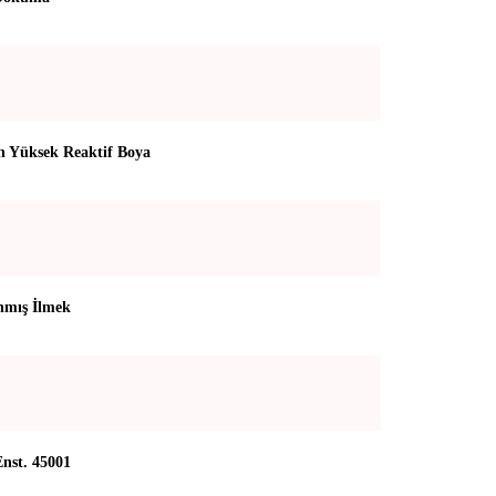
 Yüksek Reaktif Boya
mış İlmek
st. 45001