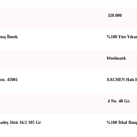
320.000
mış İlmek
%100 Yün Yıkan
Woolmark
st. 45001
AACHEN Halı En
4 No. 48 Gr.
adeş Jütü 16/2 105 Gr
%100 İthal Bang