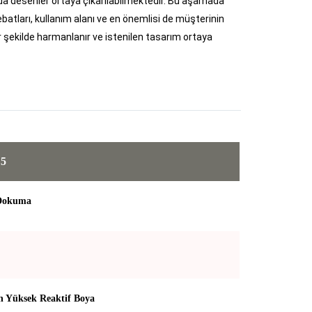
rzda desenler ortaya çıkarılabilmektedir. Bu aşamada
batları, kullanım alanı ve en önemlisi de müşterinin
ir şekilde harmanlanır ve istenilen tasarım ortaya
 5
 Dokuma
 Yüksek Reaktif Boya