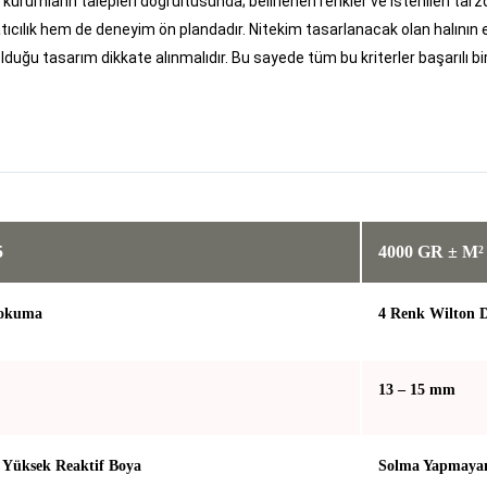
a kurumların talepleri doğrultusunda; belirlenen renkler ve istenilen ta
ıcılık hem de deneyim ön plandadır. Nitekim tasarlanacak olan halının e
lduğu tasarım dikkate alınmalıdır. Bu sayede tüm bu kriterler başarılı b
5
4000 GR ± M²
Dokuma
4 Renk Wilton
13 – 15 mm
Yüksek Reaktif Boya
Solma Yapmayan