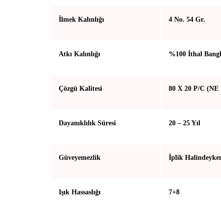
İlmek Kalınlığı
4 No. 54 Gr.
Atkı Kalınlığı
%100 İthal Bangl
Çözgü Kalitesi
80 X 20 P/C (NE 
Dayanıklılık Süresi
20 – 25 Yıl
Güveyemezlik
İplik Halindeyke
Işık Hassaslığı
7+8