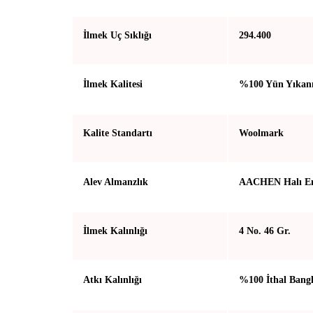
İlmek Uç Sıklığı
294.400
İlmek Kalitesi
%100 Yün Yıkan
Kalite Standartı
Woolmark
Alev Almanzlık
AACHEN Halı En
İlmek Kalınlığı
4 No. 46 Gr.
Atkı Kalınlığı
%100 İthal Bangl