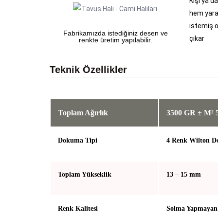
Kişi ya d
hem yarat
istemiş o
Fabrikamızda istediğiniz desen ve
çıkar
renkte üretim yapılabilir.
Teknik Özellikler
Toplam Ağırlık
3500 GR ± M² 
Dokuma Tipi
4 Renk Wilton 
Toplam Yükseklik
13 – 15 mm
Renk Kalitesi
Solma Yapmayan 