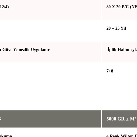
12/4)
80 X 20 P/C (NE
20 – 25 Yıl
n Güve Yemezlik Uygulanır
İplik Halindeyk
7+8
5
5000 GR ± M²
Dokuma
4 Renk Wilton