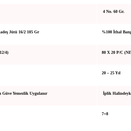
4 No. 60 Gr.
adeş Jütü 16/2 105 Gr
%100 İthal Bang
12/4)
80 X 20 P/C (NE
20 – 25 Yıl
n Güve Yemezlik Uygulanır
İplik Halindeyk
7+8