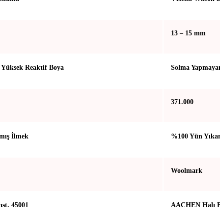
13 – 15 mm
Yüksek Reaktif Boya
Solma Yapmayan
371.000
mış İlmek
%100 Yün Yıkan
Woolmark
st. 45001
AACHEN Halı En