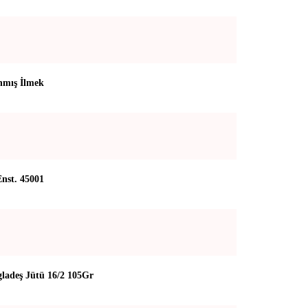
mış İlmek
st. 45001
ladeş Jütü 16/2 105Gr