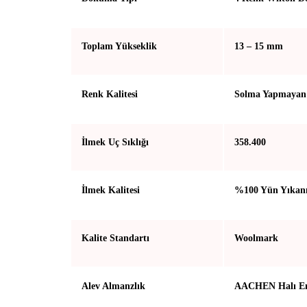
Toplam Yükseklik
13 – 15 mm
Renk Kalitesi
Solma Yapmayan 
İlmek Uç Sıklığı
358.400
İlmek Kalitesi
%100 Yün Yıkan
Kalite Standartı
Woolmark
Alev Almanzlık
AACHEN Halı En