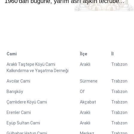
1960’dan bugüne, yarım asrı aşkın tecrübe...
Cami
İlçe
İl
Araklı Taştepe Köyü Cami
Araklı
Trabzon
Kalkındırma ve Yaşatma Derneği
Avcılar Cami
Sürmene
Trabzon
Barışköy
Of
Trabzon
Çamlıdere Köyü Cami
Akçabat
Trabzon
Erenler Cami
Araklı
Trabzon
Eyüp Sultan Cami
Araklı
Trabzon
Gülbahar Hatun Cami
Merkez
Trabzon