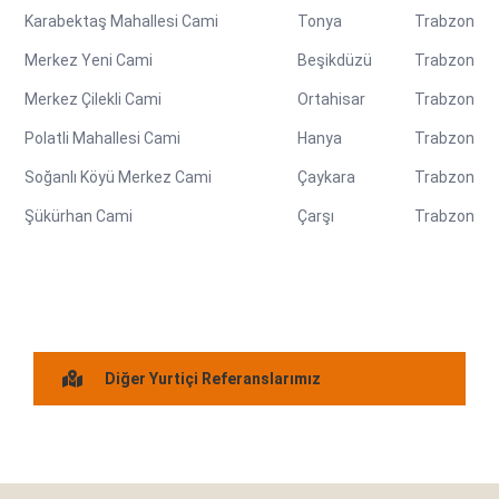
Karabektaş Mahallesi Cami
Tonya
Trabzon
Merkez Yeni Cami
Beşikdüzü
Trabzon
Merkez Çilekli Cami
Ortahisar
Trabzon
Polatli Mahallesi Cami
Hanya
Trabzon
Soğanlı Köyü Merkez Cami
Çaykara
Trabzon
Şükürhan Cami
Çarşı
Trabzon
Diğer Yurtiçi Referanslarımız