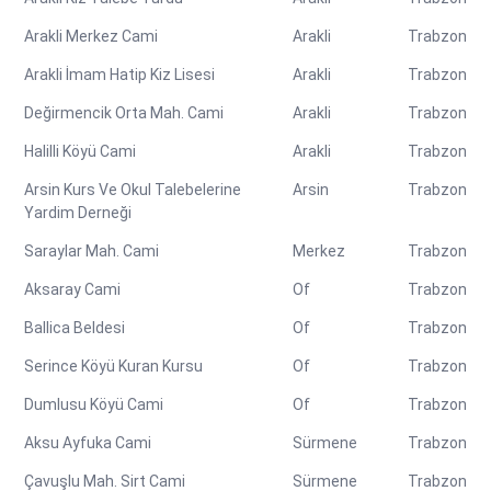
Arakli Merkez Cami
Arakli
Trabzon
Arakli İmam Hatip Kiz Lisesi
Arakli
Trabzon
Değirmencik Orta Mah. Cami
Arakli
Trabzon
Halilli Köyü Cami
Arakli
Trabzon
Arsin Kurs Ve Okul Talebelerine
Arsin
Trabzon
Yardim Derneği
Saraylar Mah. Cami
Merkez
Trabzon
Aksaray Cami
Of
Trabzon
Ballica Beldesi
Of
Trabzon
Serince Köyü Kuran Kursu
Of
Trabzon
Dumlusu Köyü Cami
Of
Trabzon
Aksu Ayfuka Cami
Sürmene
Trabzon
Çavuşlu Mah. Sirt Cami
Sürmene
Trabzon