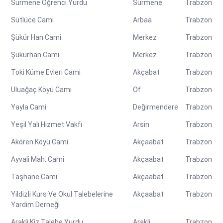
Sürmene Öğrenci Yurdu
Sürmene
Trabzon
Sütlüce Cami
Arbaa
Trabzon
Şükür Han Cami
Merkez
Trabzon
Şükürhan Cami
Merkez
Trabzon
Toki Küme Evleri Cami
Akçabat
Trabzon
Uluağaç Köyü Cami
Of
Trabzon
Yayla Cami
Değirmendere
Trabzon
Yeşil Yalı Hizmet Vakfı
Arsin
Trabzon
Akören Köyü Cami
Akçaabat
Trabzon
Ayvali Mah. Cami
Akçaabat
Trabzon
Taşhane Cami
Akçaabat
Trabzon
Yildizli Kurs Ve Okul Talebelerine
Akçaabat
Trabzon
Yardim Derneği
Arakli Kiz Talebe Yurdu
Arakli
Trabzon