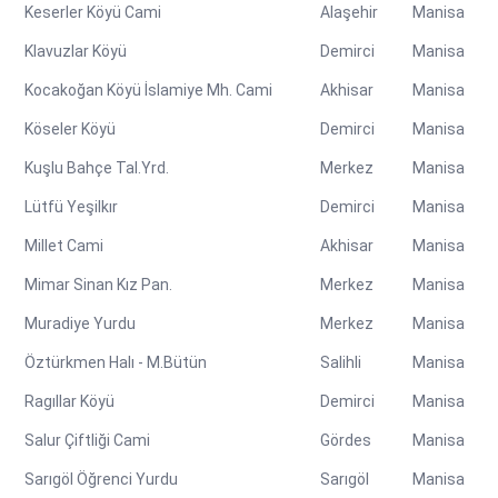
Keserler Köyü Cami
Alaşehir
Manisa
Klavuzlar Köyü
Demirci
Manisa
Kocakoğan Köyü İslamiye Mh. Cami
Akhisar
Manisa
Köseler Köyü
Demirci
Manisa
Kuşlu Bahçe Tal.Yrd.
Merkez
Manisa
Lütfü Yeşilkır
Demirci
Manisa
Millet Cami
Akhisar
Manisa
Mimar Sinan Kız Pan.
Merkez
Manisa
Muradiye Yurdu
Merkez
Manisa
Öztürkmen Halı - M.Bütün
Salihli
Manisa
Ragıllar Köyü
Demirci
Manisa
Salur Çiftliği Cami
Gördes
Manisa
Sarıgöl Öğrenci Yurdu
Sarıgöl
Manisa