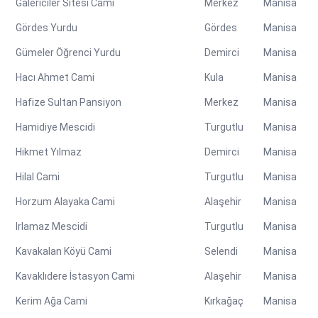
Galericiler Sitesi Cami
Merkez
Manisa
Gördes Yurdu
Gördes
Manisa
Gümeler Öğrenci Yurdu
Demirci
Manisa
Hacı Ahmet Cami
Kula
Manisa
Hafize Sultan Pansiyon
Merkez
Manisa
Hamidiye Mescidi
Turgutlu
Manisa
Hikmet Yılmaz
Demirci
Manisa
Hilal Cami
Turgutlu
Manisa
Horzum Alayaka Cami
Alaşehir
Manisa
Irlamaz Mescidi
Turgutlu
Manisa
Kavakalan Köyü Cami
Selendi
Manisa
Kavaklıdere İstasyon Cami
Alaşehir
Manisa
Kerim Ağa Cami
Kırkağaç
Manisa