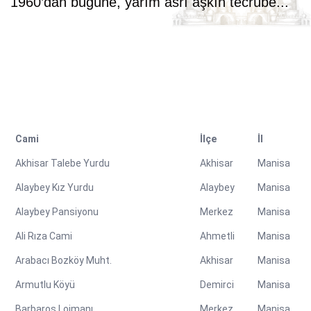
1960’dan bugüne, yarım asrı aşkın tecrübe...
Cami
İlçe
İl
Akhisar Talebe Yurdu
Akhisar
Manisa
Alaybey Kız Yurdu
Alaybey
Manisa
Alaybey Pansiyonu
Merkez
Manisa
Ali Rıza Cami
Ahmetli
Manisa
Arabacı Bozköy Muht.
Akhisar
Manisa
Armutlu Köyü
Demirci
Manisa
Barbaros Lojmanı
Merkez
Manisa