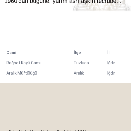
1960’dan bugüne, yarım asrı aşkın tecrübe...
Cami
İlçe
İl
Rağbet Köyü Cami
Tuzluca
Iğdır
Aralık Müftülüğü
Aralık
Iğdır