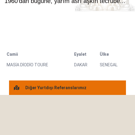
1960’dan bugüne, yarım asrı aşkın tecrübe...
Camii
Eyalet
Ülke
MASİA DİODİO TOURE
DAKAR
SENEGAL
Diğer Yurtdışı Referanslarımız