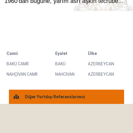
1960’dan bugüne, yarım asrı aşkın tecrübe...
Camii
Eyalet
Ülke
BAKÜ CAMİİ
BAKÜ
AZERBEYCAN
NAHÇIVAN CAMİİ
NAHCIVAN
AZERBEYCAN
Diğer Yurtdışı Referanslarımız