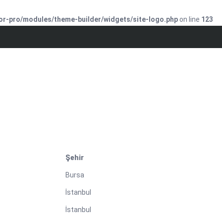
or-pro/modules/theme-builder/widgets/site-logo.php
on line
123
Şehir
Bursa
İstanbul
İstanbul