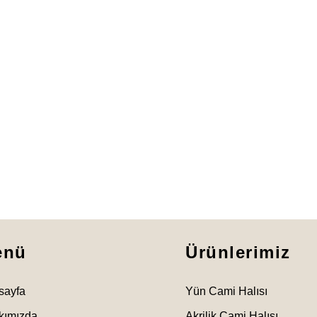
enü
Ürünlerimiz
sayfa
Yün Cami Halısı
kımızda
Akrilik Cami Halısı